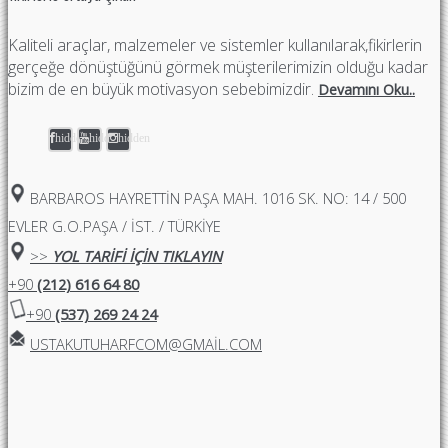
Kaliteli araçlar, malzemeler ve sistemler kullanılarak,fikirlerin
gerçeğe dönüştüğünü görmek müşterilerimizin olduğu kadar
bizim de en büyük motivasyon sebebimizdir.
Devamını Oku..
hidden
hidden
hidden
BARBAROS HAYRETTIN PAŞA MAH. 1016 SK. NO: 14 / 500
EVLER G.O.PAŞA / İST. / TÜRKİYE
>>
YOL TARİFİ İÇİN TIKLAYIN
+90
(212) 616 64 80
+90
(537) 269 24 24
USTAKUTUHARFCOM@GMAIL.COM