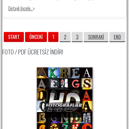
Detaylı İncele..
START
ÖNCEKI
1
2
3
SONRAKI
END
FOTO / PDF ÜCRETSIZ İNDIR!