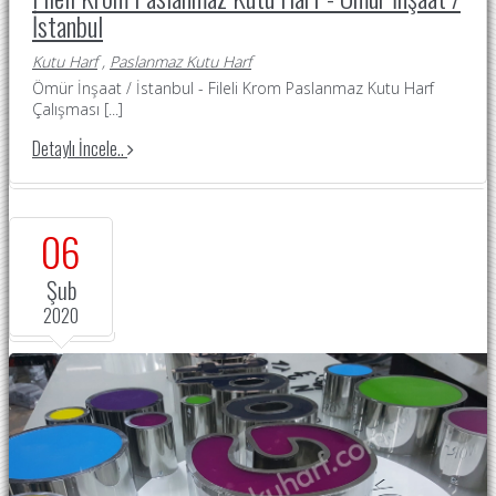
İstanbul
Kutu Harf
,
Paslanmaz Kutu Harf
Ömür İnşaat / İstanbul - Fileli Krom Paslanmaz Kutu Harf
Çalışması
[...]
Detaylı İncele..
06
Şub
2020