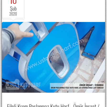
Şub
2020
Fileli Krom Paslanmaz Kutu Harf - Ömür İnşaat /