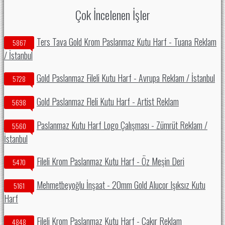
Çok İncelenen İşler
Ters Tava Gold Krom Paslanmaz Kutu Harf - Tuana Reklam
5867
/ İstanbul
Gold Paslanmaz Fileli Kutu Harf - Avrupa Reklam / İstanbul
5728
Gold Paslanmaz Fleli Kutu Harf - Artist Reklam
5698
Paslanmaz Kutu Harf Logo Çalışması - Zümrüt Reklam /
5560
İstanbul
Fileli Krom Paslanmaz Kutu Harf - Öz Meşin Deri
5470
Mehmetbeyoğlu İnşaat - 20mm Gold Alucor Işıksız Kutu
5161
Harf
Fileli Krom Paslanmaz Kutu Harf - Çakır Reklam
4848