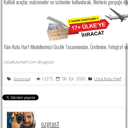
Kaliteli araçlar, malzemeler ve sistemler kullanılarak, fikirlerin gerçeğ
Tüm Kutu Harf Modellerimizi Grafik Tasarımından, Üretimine, Fotoğraf v
UstaKutuHarf.com @ozgrust
Kurumsal
12275,
06 Eyl 2020 ,
Usta Kutu Harf
ozgrust