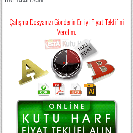
Çalışma Dosyanızı Gönderin En iyi Fiyat Teklifini
Verelim.