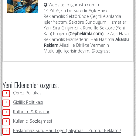
Website:
ozgurusta.com.tr
14 Yılı Aşkın bir Süredir Açık Hava
Reklamcılık Sektöründe Çeşitli Alanlarda
İşler Yaptım, Sektöre Sunduğum Hizmetler
Yanı Sıra Girişimcilik Ruhu İle Sektöre (Yeni
Kan) Projem
(Cephekirala.com)
ile Açık Hava
Reklamcılık Hizmetlerini Hali Hazırda
Akarsu
Reklam
Ailesi İle Birlikte Vermenin
Mutluluğu İçerisindeyim. @ozgrust
Yeni Eklenenler ozgrust
Çerez Politikası
Gizlilik Politikası
Kullanım & Kurallar
Kullanıcı Sözleşmesi
Paslanmaz Kutu Harf Logo Çalışması - Zümrüt Reklam /