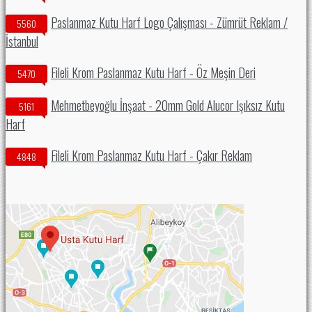
Paslanmaz Kutu Harf Logo Çalışması - Zümrüt Reklam /
5560
İstanbul
Fileli Krom Paslanmaz Kutu Harf - Öz Meşin Deri
5470
Mehmetbeyoğlu İnşaat - 20mm Gold Alucor Işıksız Kutu
5161
Harf
Fileli Krom Paslanmaz Kutu Harf - Çakır Reklam
4848