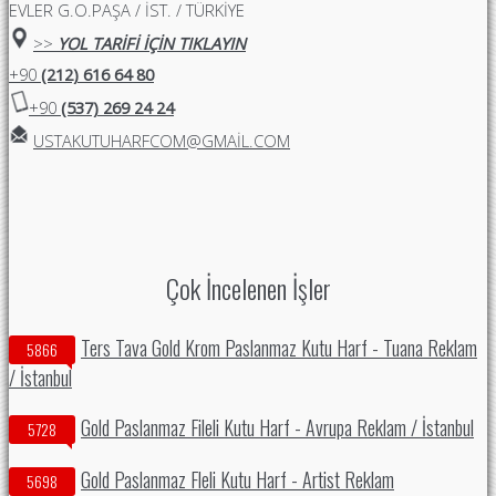
EVLER G.O.PAŞA / İST. / TÜRKİYE
>>
YOL TARİFİ İÇİN TIKLAYIN
+90
(212) 616 64 80
+90
(537) 269 24 24
USTAKUTUHARFCOM@GMAIL.COM
Çok İncelenen İşler
Ters Tava Gold Krom Paslanmaz Kutu Harf - Tuana Reklam
5866
/ İstanbul
Gold Paslanmaz Fileli Kutu Harf - Avrupa Reklam / İstanbul
5728
Gold Paslanmaz Fleli Kutu Harf - Artist Reklam
5698