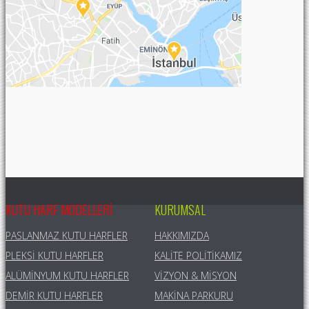
KUTU HARF MODELLERI
KURUMSAL
PASLANMAZ KUTU HARFLER
HAKKIMIZDA
PLEKSI KUTU HARFLER
KALITE POLITIKAMIZ
ALÜMINYUM KUTU HARFLER
VIZYON & MISYON
DEMIR KUTU HARFLER
MAKINA PARKURU