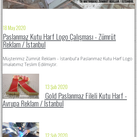
18 May 2020
2
Paslanmaz Kutu Harf Logo Çalışması - Zümrüt
Reklam / İstanbul
F
Ç
Müşterimiz Zümrüt Reklam - İstanbul'a Paslanmaz Kutu Harf Logo
İmalatımız Teslim Edilmiştir.
13 Şub 2020
Gold Paslanmaz Fileli Kutu Harf -
Avrupa Reklam / İstanbul
12 Şub 2020