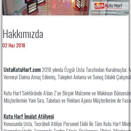
Hakkımızda
02 Haz 2018
UstaKutuHarf.com
2018 yılında Özgür Usta Tarafından Kurulmuştur. Müş
Vermeyi Daima Amaç Edinmiş, Talepleri Anlama ve Sonuç Odaklı Çalışmal
Kutu Harf Sektöründe A’dan Z’ye Birçok Malzeme ve Makinayı Bünyesind
Müşterilerinin Yanı Sıra, Tabelacı ve Reklam Ajansı Müşterilerine de Fas
Kutu Harf İmalat Atölyesi
Konusunda Usta, Tecrübeli Atölye Personel Ekibi İle Tüm Kutu Harf Model
Vermeden Üretir, Zamanında Teslim Ederiz. Paslanmaz, Pleksi, Alüminyu